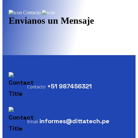
Contacto
Envianos un Mensaje
+51 987456321
Contacto
informes@dittatech.pe
Email